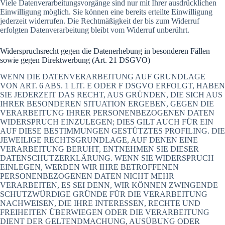
Viele Datenverarbeitungsvorgänge sind nur mit Ihrer ausdrücklichen
Einwilligung möglich. Sie können eine bereits erteilte Einwilligung
jederzeit widerrufen. Die Rechtmäßigkeit der bis zum Widerruf
erfolgten Datenverarbeitung bleibt vom Widerruf unberührt.
Widerspruchsrecht gegen die Datenerhebung in besonderen Fällen
sowie gegen Direktwerbung (Art. 21 DSGVO)
WENN DIE DATENVERARBEITUNG AUF GRUNDLAGE
VON ART. 6 ABS. 1 LIT. E ODER F DSGVO ERFOLGT, HABEN
SIE JEDERZEIT DAS RECHT, AUS GRÜNDEN, DIE SICH AUS
IHRER BESONDEREN SITUATION ERGEBEN, GEGEN DIE
VERARBEITUNG IHRER PERSONENBEZOGENEN DATEN
WIDERSPRUCH EINZULEGEN; DIES GILT AUCH FÜR EIN
AUF DIESE BESTIMMUNGEN GESTÜTZTES PROFILING. DIE
JEWEILIGE RECHTSGRUNDLAGE, AUF DENEN EINE
VERARBEITUNG BERUHT, ENTNEHMEN SIE DIESER
DATENSCHUTZERKLÄRUNG. WENN SIE WIDERSPRUCH
EINLEGEN, WERDEN WIR IHRE BETROFFENEN
PERSONENBEZOGENEN DATEN NICHT MEHR
VERARBEITEN, ES SEI DENN, WIR KÖNNEN ZWINGENDE
SCHUTZWÜRDIGE GRÜNDE FÜR DIE VERARBEITUNG
NACHWEISEN, DIE IHRE INTERESSEN, RECHTE UND
FREIHEITEN ÜBERWIEGEN ODER DIE VERARBEITUNG
DIENT DER GELTENDMACHUNG, AUSÜBUNG ODER